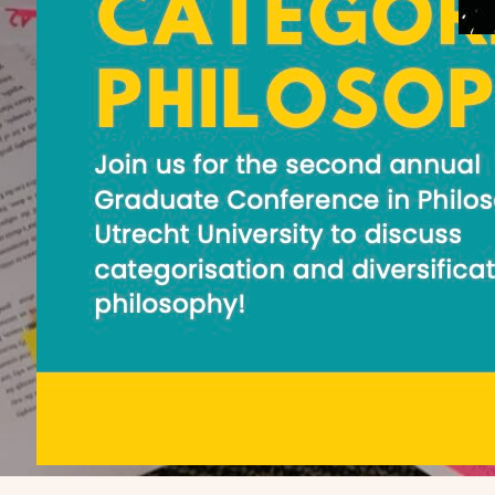
SW*
Ex
5 