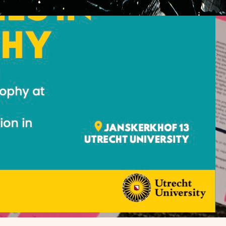
IP-NL Leesgroep: Eva Illouz –
plosieve moderniteit
december 2025