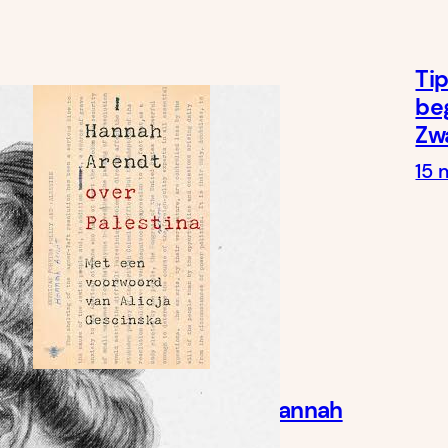
Tip
beg
Zw
15 
SW*IP-NL Leesgroep: Hannah
Arendt – Over Palestina