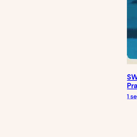
SW
Pr
1 s