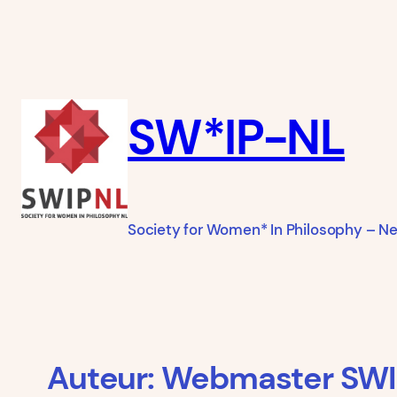
Ga
naar
de
inhoud
SW*IP-NL
Society for Women* In Philosophy – N
Auteur:
Webmaster SW