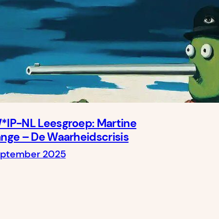
*IP-NL Leesgroep: Martine
ange – De Waarheidscrisis
eptember 2025